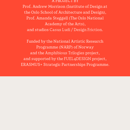
A PROJECT BY
Prof. Andrew Morrison (Institute of Design at
the Oslo School of Architecture and Design),
Prof. Amanda Steggell (The Oslo National
Academy of the Arts),
and studios
Casus Ludi
/
Design Friction
.
Funded by the National Artistic Research
Programme (NARP) of Norway
and the
Amphibious Trilogies
project,
and supported by the
FUEL4DESIGN
project,
ERASMUS+ Strategic Partnerships Programme.